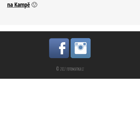
na Kampě
🙂
© 2017 fotomatka.cz