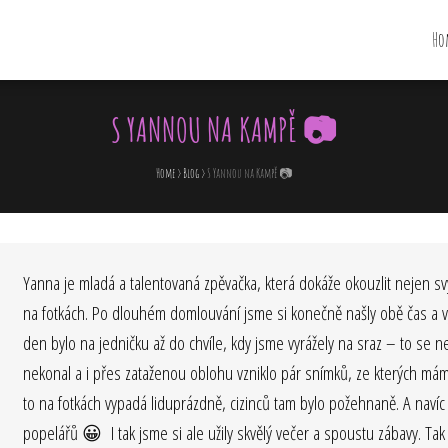
Ho
.CZ
S YANNOU NA KAMPĚ 📷
Home
>
Blog
>
S Yannou na Kampě 📷
Yanna je mladá a talentovaná zpěvačka, která dokáže okouzlit nejen 
na fotkách. Po dlouhém domlouvání jsme si konečně našly obě čas a v
den bylo na jedničku až do chvíle, kdy jsme vyrážely na sraz – to se n
nekonal a i přes zataženou oblohu vzniklo pár snímků, ze kterých mám
to na fotkách vypadá liduprázdně, cizinců tam bylo požehnaně. A navíc
popelářů 😀 I tak jsme si ale užily skvělý večer a spoustu zábavy. Tak 