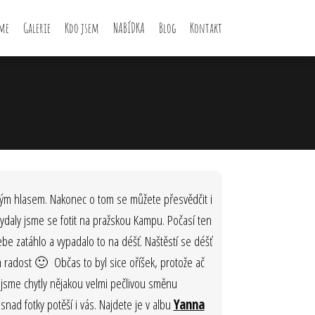
me
Galerie
Kdo jsem
NABÍDKA
Blog
Kontakt
svým hlasem. Nakonec o tom se můžete přesvědčit i
ydaly jsme se fotit na pražskou Kampu. Počasí ten
ebe zatáhlo a vypadalo to na déšť. Naštěstí se déšť
 radost 🙂 Občas to byl sice oříšek, protože ač
 jsme chytly nějakou velmi pečlivou směnu
snad fotky potěší i vás. Najdete je v albu
Yanna