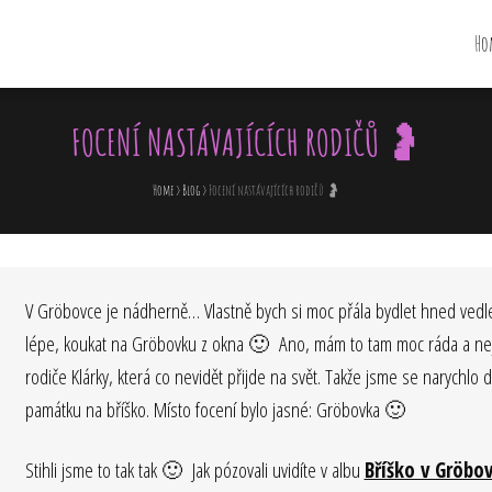
Ho
.CZ
FOCENÍ NASTÁVAJÍCÍCH RODIČŮ 🤰
Home
>
Blog
>
Focení nastávajících rodičů 🤰
V Gröbovce je nádherně… Vlastně bych si moc přála bydlet hned vedl
lépe, koukat na Gröbovku z okna 🙂 Ano, mám to tam moc ráda a nej
rodiče Klárky, která co nevidět přijde na svět. Takže jsme se narychlo
památku na bříško. Místo focení bylo jasné: Gröbovka 🙂
Stihli jsme to tak tak 🙂 Jak pózovali uvidíte v albu
Bříško v Gröbo