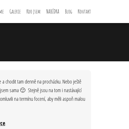
me
Galerie
Kdo jsem
NABÍDKA
Blog
Kontakt
e a chodit tam denně na procházku. Nebo ještě
sem sama 🙂 Stejně jsou na tom i nastávající
 domluvili na termínu focení, aby měli aspoň malou
vce
.