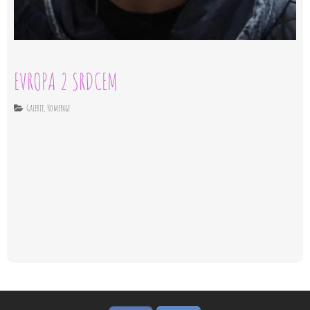
EVROPA 2 SRDCEM
Galerie
,
Homepage